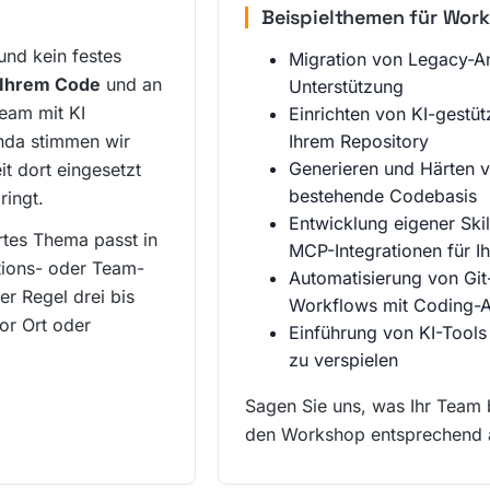
Beispielthemen für Wor
und kein festes
Migration von Legacy-A
Ihrem Code
und an
Unterstützung
eam mit KI
Einrichten von KI-gestü
nda stimmen wir
Ihrem Repository
Generieren und Härten v
t dort eingesetzt
bestehende Codebasis
ringt.
Entwicklung eigener Sk
ertes Thema passt in
MCP-Integrationen für I
ations- oder Team-
Automatisierung von Git-
r Regel drei bis
Workflows mit Coding-
or Ort oder
Einführung von KI-Tools
zu verspielen
Sagen Sie uns, was Ihr Team 
den Workshop entsprechend 