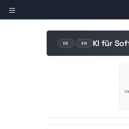
Home
KI für S
Tutorials
DE
EN
Workshops
Consulting
Company
Va
Contact
us