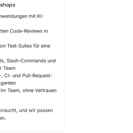
kshops
nwendungen mit KI-
tzten Code-Reviews in
on Test-Suites für eine
ills, Slash-Commands und
hr Team
, CI- und Pull-Request-
Agenten
 im Team, ohne Vertrauen
braucht, und wir passen
an.