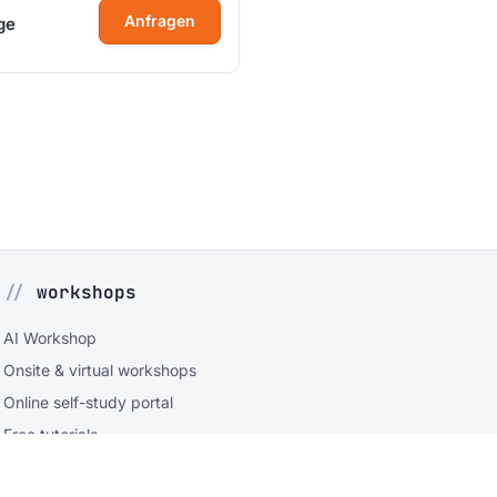
Anfragen
ge
workshops
AI Workshop
Onsite & virtual workshops
Online self-study portal
Free tutorials
Consulting